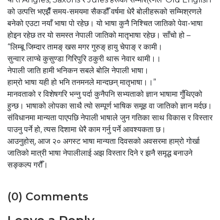
को उत्पत्ति भएझैँ समय-समयमा सैकडौँ वर्षमा धेरै बोलीहरूको सम्मिश्रणले
बनेको एउटा नयाँ भाषा पो रहेछ। यो भाषा कुनै निश्चित जातिको पेवा-भाषा
होइन रहेछ तर यो समस्त नेपाली जातिको मातृभाषा रहेछ। साँचो हो –
“लिम्बू जिम्दार तामङ् खस मगर गुरुङ् हायु चेपाङ् र कामी।
सुन्वार लाप्चे कुसुण्डा गिरिपुरि ठकुरी थारू नेवार थामी।।
नेपाली जाति हामी भनिकन सबले बोलि नेपाली भाषा।
हाम्रो भाषा यही हो भनि तनमनले मान्दछन् मातृभाषा।।”
मानवताको र विशेषगरि भन्नु पर्दा कुनैपनि सभ्यताको ज्ञान भाषामा गुँथिएको
हुन्छ। भाषाको लोपका साथै त्यो सम्पूर्ण भाषिक समूह वा जातिको ज्ञान मर्दछ।
संविधानमा मान्यता पाएपछि नेपाली भाषाले जुन गतिका साथ विकास र विस्तार
पाउनु पर्ने हो, त्यस दिशामा धेरै काम गर्नु पर्ने आवश्यकता छ।
आउनुहोस्, आज २० अगस्ट भाषा मान्यता दिवसको अवसरमा हाम्रो गोर्खा
जातिको मात्री भाषा नेपालीलाई अझ विस्तार दिने र झनै समृद्ध बनाउने
सङ्कल्प गरौँ।
(0) Comments