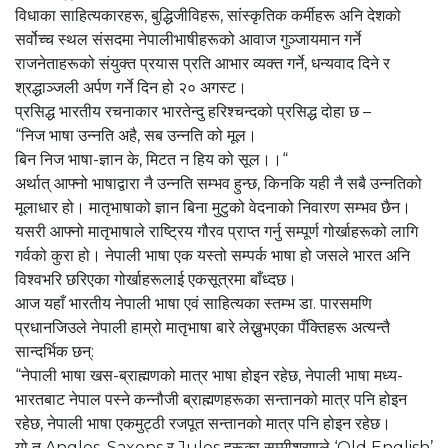
विधाका साहित्यकारहरू, बुद्धिजीविहरू, सांस्कृतिक कर्मीहरू अनि देशको
सर्वोच्च स्थल संसदमा नेपालीभाषीहरूको आवाज गुञ्जायमान गर्ने
राजनेताहरूको संयुक्त प्रयास प्रति आभार व्यक्त गर्ने, धन्यवाद दिने र
श्रद्धाञ्जली अर्पण गर्ने दिन हो २० अगस्ट।
प्रसिद्ध भारतीय रचनाकार भारतेन्दु हरिश्चन्दको प्रसिद्ध दोहा छ –
“निज भाषा उन्नति अहै, सब उन्नति को मूल।
बिन निज भाषा-ज्ञान के, मिटत न हिय को सूल।।“
अर्थात् आफ्नो भाषाद्वारा नै उन्नति सम्भव हुन्छ, किनकि यही नै सबै उन्नतिको
मूलाधार हो। मातृभाषाको ज्ञान बिना मुटुको वेदनाको निवारण सम्भव छैन।
यसरी आफ्नो मातृभाषाले राष्ट्रिय गौरव प्राप्त गर्नु सम्पूर्ण गोर्खाहरूको लागि
गर्वको कुरा हो। नेपाली भाषा एक यस्तो सम्पर्क भाषा हो जसले भारत अनि
विश्वभरि छरिएका गोर्खाहरूलाई एकसूत्रमा बाँध्दछ।
आज यहाँ भारतीय नेपाली भाषा एवं साहित्यका स्तम्भ डा. पारसमणि
प्रधानजिउले नेपाली हाम्रो मातृभाषा बारे लेख्नुभएका पँक्तिहरू अत्यन्तै
सान्दर्भिक छन्:
“नेपाली भाषा खस-ब्राह्मणको मात्र भाषा होइन रहेछ, नेपाली भाषा मध्य-
भारतबाट नेपाल पस्ने कन्नौजी ब्राह्मणहरूका सन्तानको मात्र पनि होइन
रहेछ, नेपाली भाषा एकमुट्ठी रजपूत सन्तानको मात्र पनि होइन रहेछ।
यो त Angles, Saxons र Jules हरूका सम्मीश्रणले ‘Old English’